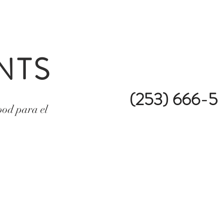
NTS
(253) 666-
ood para el