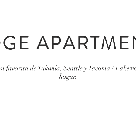
DGE APARTME
ón favorita de Tukwila, Seattle y Tacoma / Lakew
hogar.