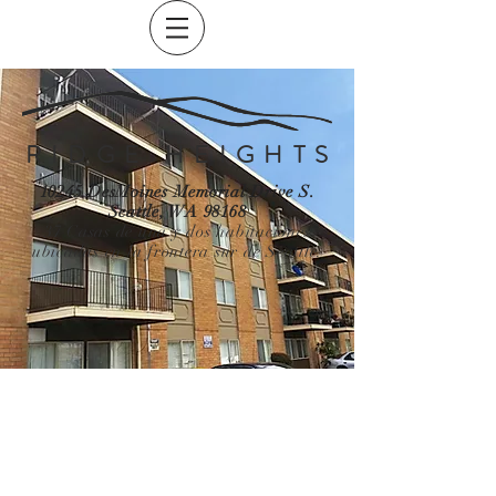
R I D G E H E I G H T S
10245 DesMoines Memorial Drive S.
Seattle, WA 98168
37 Casas de una y dos habitaciones
ubicadas en la frontera sur de Seattle.