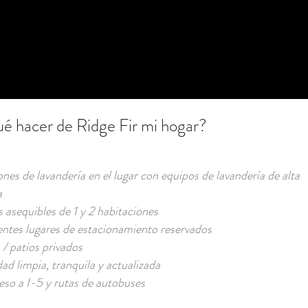
ué hacer de Ridge Fir mi hogar?
ones de lavandería en el lugar con equipos de lavandería de alta
a
 asequibles de 1 y 2 habitaciones
ntes lugares de estacionamiento reservados
/ patios privados
d limpia, tranquila y actualizada
eso a I-5 y rutas de autobuses