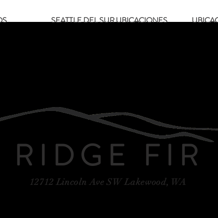
OS
SEATTLE DEL SUR UBICACIONES
UBICA
RIDGE FIR
12712 Lincoln Ave SW Lakewood, WA