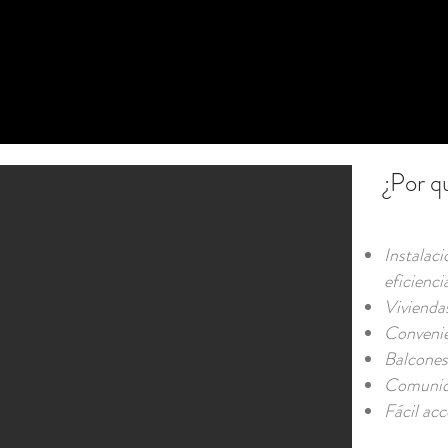
¿Por q
Instalaci
eficienci
Viviendas
Convenie
Balcones 
Comunida
Fácil acc