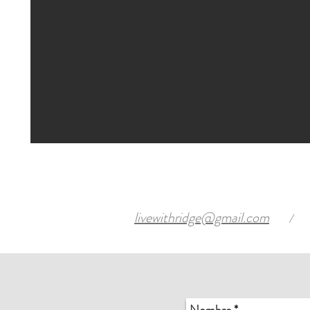
livewithridge@gmail.com
/