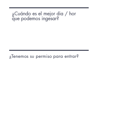
¿Cuándo es el mejor dia / hor
que podemos ingesar?
¿Tenemos su permiso para entrar?
Yes
No
Enviar peticion
Email photos of
maintenance
needed to
livewithridge@gmail.com